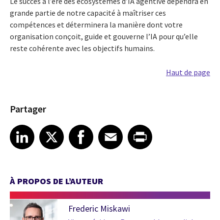
Le succès à l’ère des écosystèmes d’IA agentive dépendra en
grande partie de notre capacité à maîtriser ces
compétences et déterminera la manière dont votre
organisation conçoit, guide et gouverne l’IA pour qu’elle
reste cohérente avec les objectifs humains.
Haut de page
Partager
Share article on LinkedIn
Share article on X
Share article on Facebook
Share article on Email
Share article on Print
LinkedIn
X
Facebook
Email
Print
À PROPOS DE L’AUTEUR
Frederic Miskawi