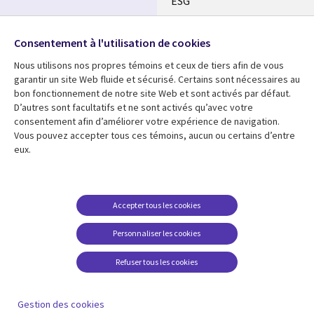
ESG
Nos bureaux
Suivez-nous
Consentement à l'utilisation de cookies
Fusions
Nous utilisons nos propres témoins et ceux de tiers afin de vous
Social
Salle de presse
garantir un site Web fluide et sécurisé. Certains sont nécessaires au
Media
bon fonctionnement de notre site Web et sont activés par défaut.
Global
D’autres sont facultatifs et ne sont activés qu’avec votre
FR
consentement afin d’améliorer votre expérience de navigation.
Ressources
Support
Vous pouvez accepter tous ces témoins, aucun ou certains d’entre
eux.
Articles
Accessibilité
Blogues
Données Personnelles
Études de cas
Restrictions et
Accepter tous les cookies
conditions juridiques
Événements
Personnaliser les cookies
Carrières FAQ
Baladodiffusions
Centre de gestion des
Refuser tous les cookies
Vidéos
témoins
En voir plus
Gestion des cookies