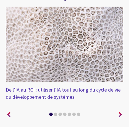
la
De l’IA au RCI : utiliser l’IA tout au long du cycle de vie
De
r
du développement de systèmes
co