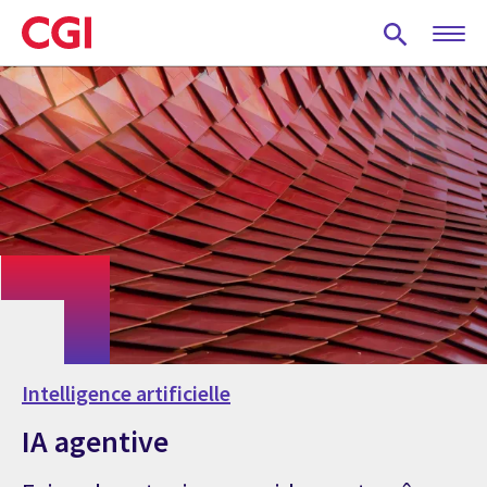
Skip
to
main
content
Intelligence artificielle
IA agentive