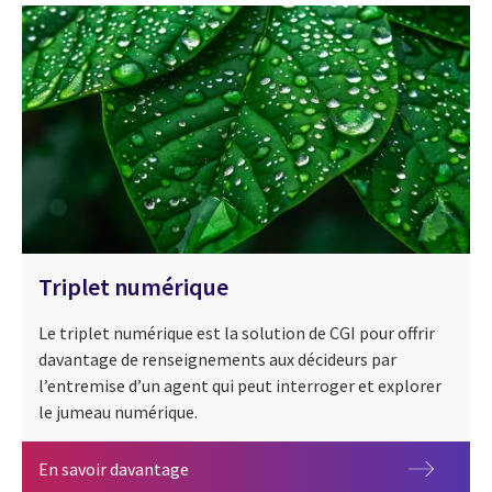
Triplet numérique
Le triplet numérique est la solution de CGI pour offrir
davantage de renseignements aux décideurs par
l’entremise d’un agent qui peut interroger et explorer
le jumeau numérique.
Triplet numérique
CGI NAVI
En savoir davantage
CGI AIOps Director – Orchestration sécuri