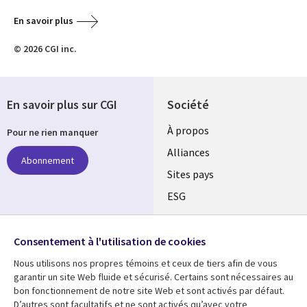
En savoir plus
© 2026 CGI inc.
En savoir plus sur CGI
Société
À propos
Pour ne rien manquer
Alliances
Abonnement
Sites pays
ESG
Nos bureaux
Suivez-nous
Fusions
Consentement à l'utilisation de cookies
Social
Salle de presse
Nous utilisons nos propres témoins et ceux de tiers afin de vous
Media
garantir un site Web fluide et sécurisé. Certains sont nécessaires au
Global
bon fonctionnement de notre site Web et sont activés par défaut.
D’autres sont facultatifs et ne sont activés qu’avec votre
FR