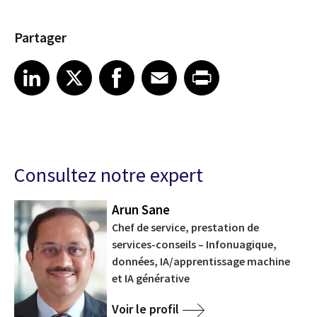
Partager
Share article on LinkedIn
Share article on X
Share article on Facebook
Share article on Email
Share article on Print
LinkedIn
X
Facebook
Email
Print
Consultez notre expert
Arun Sane
Chef de service, prestation de
services-conseils – Infonuagique,
données, IA/apprentissage machine
et IA générative
Voir le profil