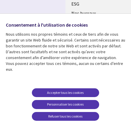
ESG
Nos bureaux
Suivez-nous
Fusions
Consentement à l'utilisation de cookies
Social
Salle de presse
Nous utilisons nos propres témoins et ceux de tiers afin de vous
Media
garantir un site Web fluide et sécurisé. Certains sont nécessaires au
Global
bon fonctionnement de notre site Web et sont activés par défaut.
FR
D’autres sont facultatifs et ne sont activés qu’avec votre
Ressources
Support
consentement afin d’améliorer votre expérience de navigation.
Vous pouvez accepter tous ces témoins, aucun ou certains d’entre
Articles
Accessibilité
eux.
Blogues
Données Personnelles
Études de cas
Restrictions et
Accepter tous les cookies
conditions juridiques
Événements
Carrières FAQ
Personnaliser les cookies
Baladodiffusions
Centre de gestion des
Vidéos
Refuser tous les cookies
témoins
En voir plus