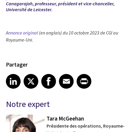
Canagarajah, professeur, président et vice-chancelier,
Université de Leicester.
Annonce original
(en anglais) du 10 octobre 2023 de CGI au
Royaume-Uni.
Partager
Share article on LinkedIn
Share article on X
Share article on Facebook
Share article on Email
Share article on Print
LinkedIn
X
Facebook
Email
Print
Notre expert
Tara McGeehan
Présidente des opérations, Royaume-