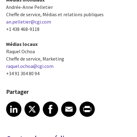
Andrée-Anne Pelletier
Cheffe de service, Médias et relations publiques
an.pelletier@cgi.com
+1 438 468-9118
Médias locaux
Raquel Ochoa
Cheffe de service, Marketing
raquel.ochoa@cgi.com
+34 91 304 80 94
Partager
Share article on LinkedIn
Share article on X
Share article on Facebook
Share article on Email
Share article on Print
LinkedIn
X
Facebook
Email
Print