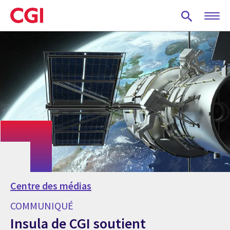
Skip
to
main
content
Centre des médias
COMMUNIQUÉ
Insula de CGI soutient