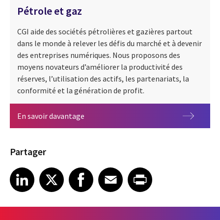
Pétrole et gaz
CGI aide des sociétés pétrolières et gazières partout
dans le monde à relever les défis du marché et à devenir
des entreprises numériques. Nous proposons des
moyens novateurs d’améliorer la productivité des
réserves, l’utilisation des actifs, les partenariats, la
conformité et la génération de profit.
Pétrole et gaz
En savoir davantage
Partager
Share article on LinkedIn
Share article on X
Share article on Facebook
Share article on Email
Share article on Print
LinkedIn
X
Facebook
Email
Print