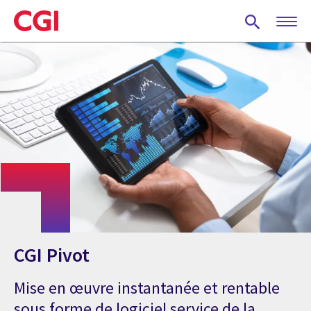
Skip
to
main
content
CGI Pivot
Mise en œuvre instantanée et rentable
sous forme de logiciel service de la