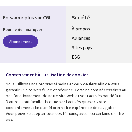
En savoir plus sur CGI
Société
À propos
Pour ne rien manquer
Alliances
Abonnement
Sites pays
ESG
Nos bureaux
Suivez-nous
Consentement à l'utilisation de cookies
Fusions
Nous utilisons nos propres témoins et ceux de tiers afin de vous
Social
Salle de presse
garantir un site Web fluide et sécurisé. Certains sont nécessaires au
Media
bon fonctionnement de notre site Web et sont activés par défaut.
Global
D’autres sont facultatifs et ne sont activés qu’avec votre
FR
consentement afin d’améliorer votre expérience de navigation.
Ressources
Support
Vous pouvez accepter tous ces témoins, aucun ou certains d’entre
eux.
Articles
Accessibilité
Blogues
Données Personnelles