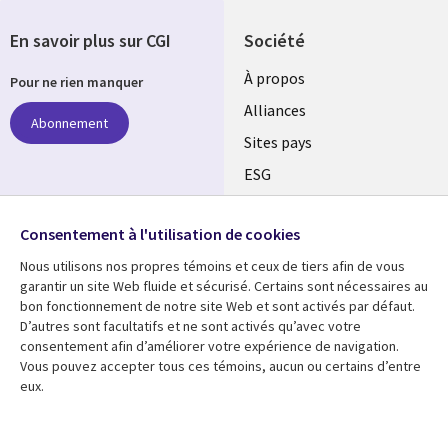
En savoir plus sur CGI
Société
À propos
Pour ne rien manquer
Alliances
Abonnement
Sites pays
ESG
Nos bureaux
Suivez-nous
Consentement à l'utilisation de cookies
Fusions
Nous utilisons nos propres témoins et ceux de tiers afin de vous
Social
Salle de presse
garantir un site Web fluide et sécurisé. Certains sont nécessaires au
Media
bon fonctionnement de notre site Web et sont activés par défaut.
Global
D’autres sont facultatifs et ne sont activés qu’avec votre
FR
consentement afin d’améliorer votre expérience de navigation.
Ressources
Support
Vous pouvez accepter tous ces témoins, aucun ou certains d’entre
eux.
Articles
Accessibilité
Blogues
Données Personnelles