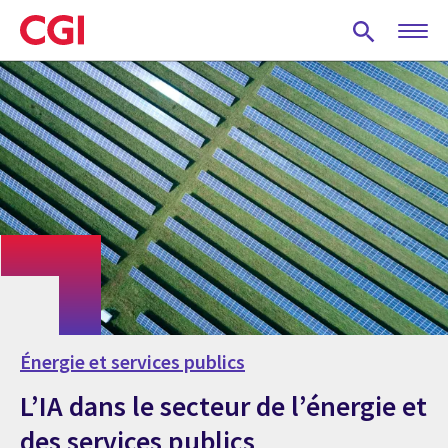
Skip
to
main
content
Énergie et services publics
L’IA dans le secteur de l’énergie et
des services publics