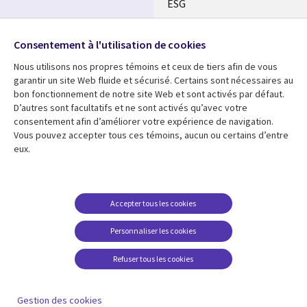
ESG
Nos bureaux
Suivez-nous
Consentement à l'utilisation de cookies
Fusions
Nous utilisons nos propres témoins et ceux de tiers afin de vous
Social
Salle de presse
garantir un site Web fluide et sécurisé. Certains sont nécessaires au
Media
bon fonctionnement de notre site Web et sont activés par défaut.
Global
D’autres sont facultatifs et ne sont activés qu’avec votre
FR
consentement afin d’améliorer votre expérience de navigation.
Ressources
Support
Vous pouvez accepter tous ces témoins, aucun ou certains d’entre
eux.
Articles
Accessibilité
Blogues
Données Personnelles
Études de cas
Restrictions et
Accepter tous les cookies
conditions juridiques
Événements
Personnaliser les cookies
Carrières FAQ
Baladodiffusions
Centre de gestion des
Refuser tous les cookies
Vidéos
témoins
En voir plus
Gestion des cookies