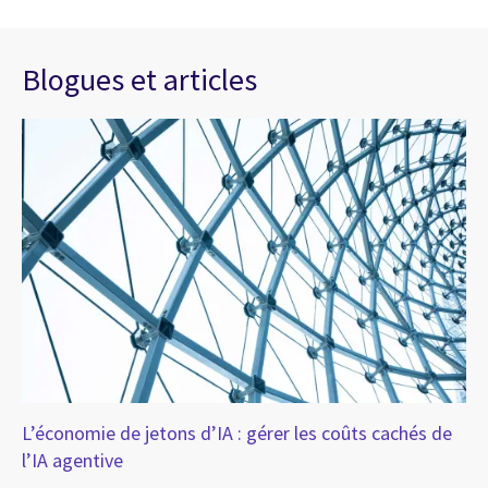
Blogues et articles
L’économie de jetons d’IA : gérer les coûts cachés de
La
l’IA agentive
l’
op