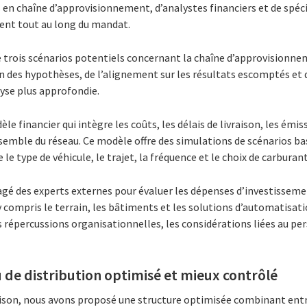
s en chaîne d’approvisionnement, d’analystes financiers et de spéc
lient tout au long du mandat.
fié trois scénarios potentiels concernant la chaîne d’approvisionnem
on des hypothèses, de l’alignement sur les résultats escomptés et d
yse plus approfondie.
e financier qui intègre les coûts, les délais de livraison, les émis
nsemble du réseau. Ce modèle offre des simulations de scénarios b
le type de véhicule, le trajet, la fréquence et le choix de carburant
é des experts externes pour évaluer les dépenses d’investisseme
y compris le terrain, les bâtiments et les solutions d’automatisati
répercussions organisationnelles, les considérations liées au pers
 de distribution optimisé et mieux contrôlé
aison, nous avons proposé une structure optimisée combinant entre