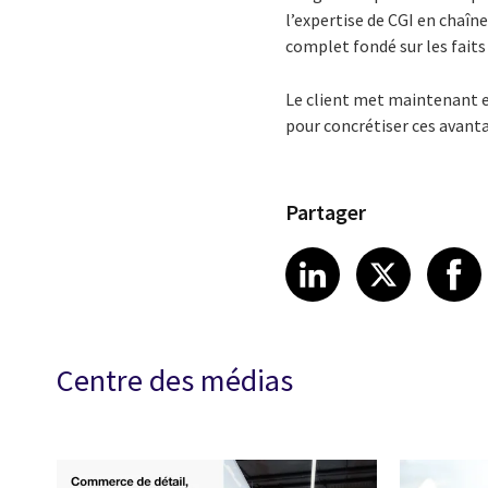
l’expertise de CGI en chaî
complet fondé sur les faits 
Le client met maintenant e
pour concrétiser ces avant
Partager
Share article
Share art
Shar
LinkedIn
X
Centre des médias