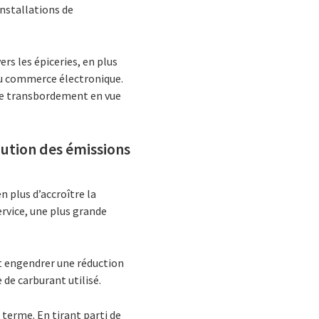
nstallations de
s les épiceries, en plus
u commerce électronique.
 de transbordement en vue
nution des émissions
 plus d’accroître la
ervice, une plus grande
nt engendrer une réduction
 de carburant utilisé.
terme. En tirant parti de