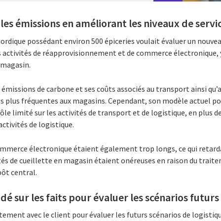
 les émissions en améliorant les niveaux de servi
nordique possédant environ 500 épiceries voulait évaluer un nouve
s activités de réapprovisionnement et de commerce électronique, y
n magasin.
es émissions de carbone et ses coûts associés au transport ainsi qu’
sons plus fréquentes aux magasins. Cependant, son modèle actuel po
rôle limité sur les activités de transport et de logistique, en plus
activités de logistique.
commerce électronique étaient également trop longs, ce qui retardai
vités de cueillette en magasin étaient onéreuses en raison du trai
ôt central.
é sur les faits pour évaluer les scénarios futurs
ement avec le client pour évaluer les futurs scénarios de logistiq