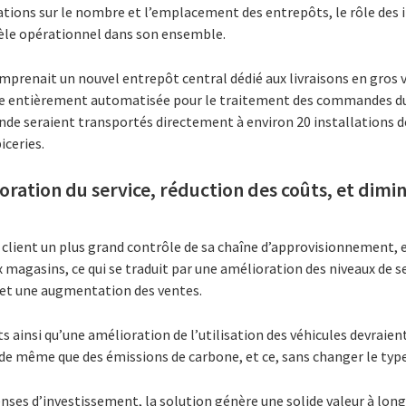
ons sur le nombre et l’emplacement des entrepôts, le rôle des i
le opérationnel dans son ensemble.
enait un nouvel entrepôt central dédié aux livraisons en gros ver
nte entièrement automatisée pour le traitement des commandes d
nde seraient transportés directement à environ 20 installations
iceries.
ioration du service, réduction des coûts, et dimi
client un plus grand contrôle de sa chaîne d’approvisionnement, en
x magasins, ce qui se traduit par une amélioration des niveaux de s
e et une augmentation des ventes.
s ainsi qu’une amélioration de l’utilisation des véhicules devraie
 de même que des émissions de carbone, et ce, sans changer le type
es d’investissement, la solution génère une solide valeur à long 