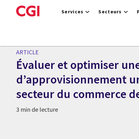
Skip
to
Services
Secteurs
main
content
ARTICLE
Évaluer et optimiser un
d’approvisionnement un
secteur du commerce de
3 min de lecture