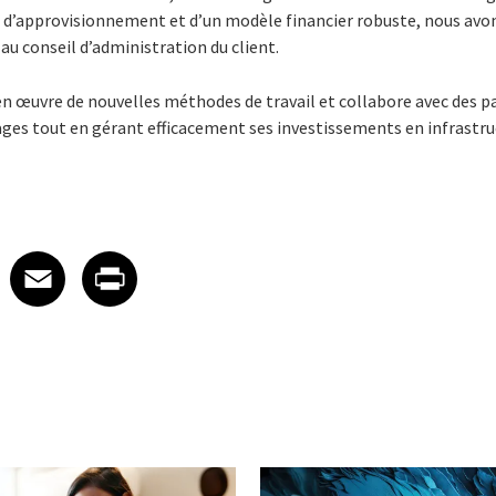
ne d’approvisionnement et d’un modèle financier robuste, nous avo
au conseil d’administration du client.
n œuvre de nouvelles méthodes de travail et collabore avec des p
ages tout en gérant efficacement ses investissements en infrastru
 on LinkedIn
icle on X
e article on Facebook
Share article on Email
Share article on Print
Facebook
Email
Print