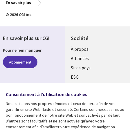
En savoir plus
© 2026 CGI inc.
En savoir plus sur CGI
Société
À propos
Pour ne rien manquer
Alliances
Abonnement
Sites pays
ESG
Nos bureaux
Suivez-nous
Consentement à l'utilisation de cookies
Fusions
Nous utilisons nos propres témoins et ceux de tiers afin de vous
Social
Salle de presse
garantir un site Web fluide et sécurisé. Certains sont nécessaires au
Media
bon fonctionnement de notre site Web et sont activés par défaut.
Global
D’autres sont facultatifs et ne sont activés qu’avec votre
FR
consentement afin d’améliorer votre expérience de navigation.
Ressources
Support