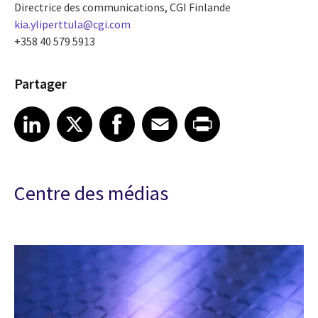
Directrice des communications, CGI Finlande
kia.yliperttula@cgi.com
+358 40 579 5913
Partager
Share article on LinkedIn
Share article on X
Share article on Facebook
Share article on Email
Share article on Print
LinkedIn
X
Facebook
Email
Print
Centre des médias