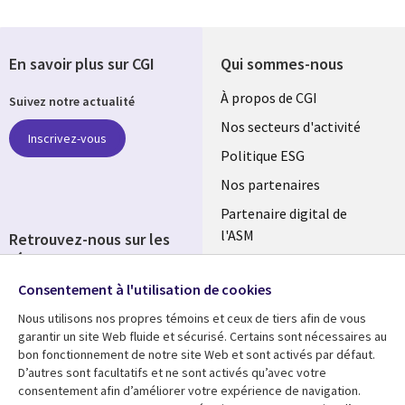
En savoir plus sur CGI
Qui sommes-nous
Useful
À propos de CGI
Suivez notre actualité
links
Nos secteurs d'activité
Inscrivez-vous
FRANCE
Politique ESG
Nos partenaires
Partenaire digital de
l'ASM
Retrouvez-nous sur les
réseaux
Salle de presse
Consentement à l'utilisation de cookies
Social
Fusions
Media
Nous utilisons nos propres témoins et ceux de tiers afin de vous
FRANCE
garantir un site Web fluide et sécurisé. Certains sont nécessaires au
bon fonctionnement de notre site Web et sont activés par défaut.
Ressources
Support
D’autres sont facultatifs et ne sont activés qu’avec votre
consentement afin d’améliorer votre expérience de navigation.