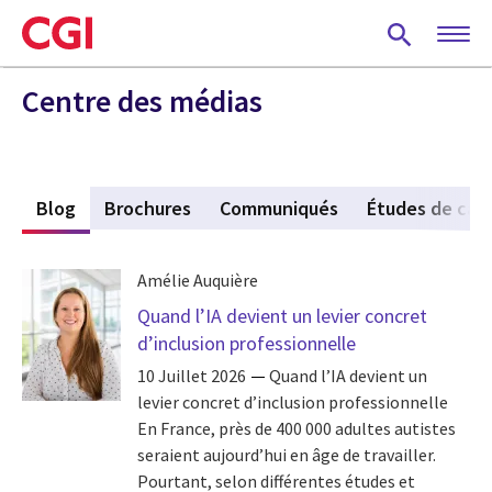
Skip
to
main
content
Centre des médias
s
Blog
(active tab)
Brochures
Communiqués
Études de cas
Amélie Auquière
Quand l’IA devient un levier concret
d’inclusion professionnelle
10 Juillet 2026
Quand l’IA devient un
levier concret d’inclusion professionnelle
En France, près de 400 000 adultes autistes
seraient aujourd’hui en âge de travailler.
Pourtant, selon différentes études et