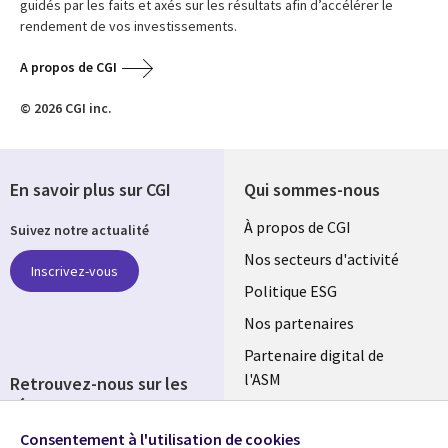
guidés par les faits et axés sur les résultats afin d’accélérer le
rendement de vos investissements.
A propos de CGI
© 2026 CGI inc.
En savoir plus sur CGI
Qui sommes-nous
Useful
À propos de CGI
Suivez notre actualité
links
Nos secteurs d'activité
Inscrivez-vous
FRANCE
Politique ESG
Nos partenaires
Partenaire digital de
l'ASM
Retrouvez-nous sur les
réseaux
Salle de presse
Consentement à l'utilisation de cookies
Social
Fusions