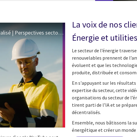
La voix de nos clie
Énergie et services publics : le réseau décentralisé | Perspectives sectorielles de CGI
Énergie et utilitie
Le secteur de l’énergie travers
renouvelables prennent de l’am
évoluent et que les technologie
produite, distribuée et conso
En s'appuyant sur les résultats 
expertise du secteur, cette vid
organisations du secteur de l’é
tirent parti de l’IA et se prépa
décentralisés.
Ensemble, nous bâtissons la sui
énergétique et créer un monde p