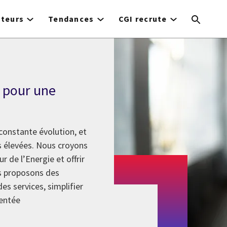
cteurs
Tendances
CGI recrute
e pour une
 constante évolution, et
s élevées. Nous croyons
 de l’Energie et offrir
us proposons des
es services, simplifier
mentée