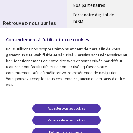
Nos partenaires
Partenaire digital de
l'ASM
Retrouvez-nous sur les
réseaux
Salle de presse
Consentement à l'utilisation de cookies
Social
Fusions
Media
Nous utilisons nos propres témoins et ceux de tiers afin de vous
FRANCE
garantir un site Web fluide et sécurisé. Certains sont nécessaires au
bon fonctionnement de notre site Web et sont activés par défaut.
Ressources
Support
D’autres sont facultatifs et ne sont activés qu’avec votre
consentement afin d’améliorer votre expérience de navigation.
Library
Legal
Articles
Accessibilité
Vous pouvez accepter tous ces témoins, aucun ou certains d’entre
eux.
Links
FRANCE
Blog
Protection des données
FRANCE
Études de cas
Restrictions et
conditions juridiques
Événements
Accepter tous les cookies
FAQ Carrières
Podcasts
Personnaliser les cookies
Centre de gestion des
Points de vue
témoins
Refuser tous les cookies