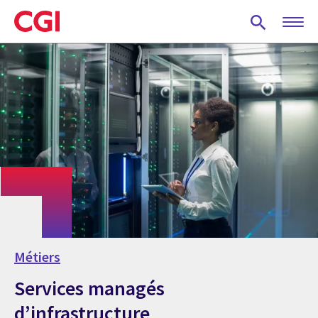
Skip
to
main
content
Métiers
Services managés
d’infrastructure