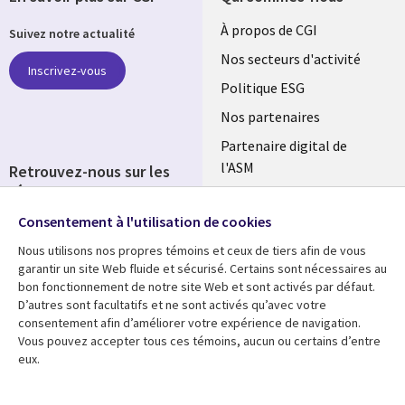
Useful
À propos de CGI
Suivez notre actualité
links
Nos secteurs d'activité
Inscrivez-vous
FRANCE
Politique ESG
Nos partenaires
Partenaire digital de
l'ASM
Retrouvez-nous sur les
réseaux
Salle de presse
Consentement à l'utilisation de cookies
Social
Fusions
Media
Nous utilisons nos propres témoins et ceux de tiers afin de vous
FRANCE
garantir un site Web fluide et sécurisé. Certains sont nécessaires au
bon fonctionnement de notre site Web et sont activés par défaut.
Ressources
Support
D’autres sont facultatifs et ne sont activés qu’avec votre
consentement afin d’améliorer votre expérience de navigation.
Library
Legal
Articles
Accessibilité
Vous pouvez accepter tous ces témoins, aucun ou certains d’entre
eux.
Links
FRANCE
Blog
Protection des données
FRANCE
Études de cas
Restrictions et