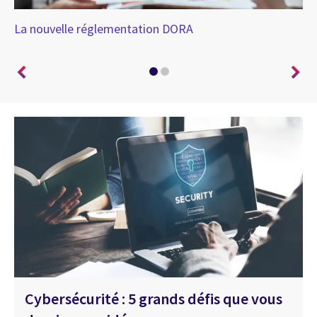
nce
La nouvelle réglementation DORA
L’
art
Cybersécurité : 5 grands défis que vous