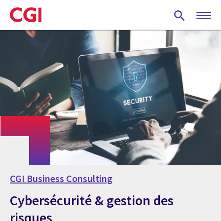
Skip
to
main
content
CGI Business Consulting
Cybersécurité & gestion des
risques