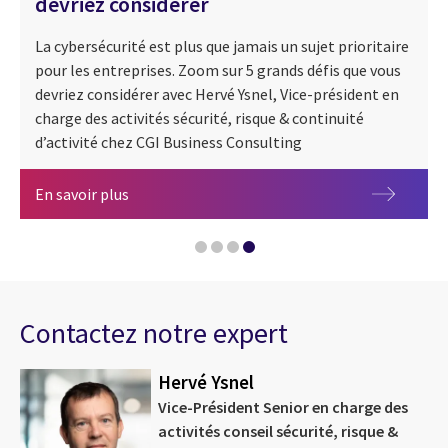
devriez considérer
La cybersécurité est plus que jamais un sujet prioritaire
pour les entreprises. Zoom sur 5 grands défis que vous
Mois de la Cybersécurité
devriez considérer avec Hervé Ysnel, Vice-président en
charge des activités sécurité, risque & continuité
Global Cybersecurity CGI
d’activité chez CGI Business Consulting
L’industrie 4.0 et la cybersécurité
Cybersécurité : 5 grands défis que vous devriez 
En savoir plus
Contactez notre expert
Hervé Ysnel
Vice-Président Senior en charge des
activités conseil sécurité, risque &