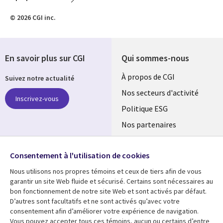
© 2026 CGI inc.
En savoir plus sur CGI
Qui sommes-nous
Useful
À propos de CGI
Suivez notre actualité
links
Nos secteurs d'activité
Inscrivez-vous
FRANCE
Politique ESG
Nos partenaires
Partenaire digital de
l'ASM
Retrouvez-nous sur les
Consentement à l'utilisation de cookies
réseaux
Salle de presse
Nous utilisons nos propres témoins et ceux de tiers afin de vous
garantir un site Web fluide et sécurisé. Certains sont nécessaires au
Social
Fusions
bon fonctionnement de notre site Web et sont activés par défaut.
Media
D’autres sont facultatifs et ne sont activés qu’avec votre
FRANCE
consentement afin d’améliorer votre expérience de navigation.
Vous pouvez accepter tous ces témoins, aucun ou certains d’entre