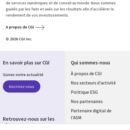
de services numériques et de conseil au monde. Nous sommes
guidés par les faits et axés sur les résultats afin d’accélérer le
rendement de vos investissements.
A propos de CGI
© 2026 CGI inc.
En savoir plus sur CGI
Qui sommes-nous
Useful
À propos de CGI
Suivez notre actualité
links
Nos secteurs d'activité
Inscrivez-vous
FRANCE
Politique ESG
Nos partenaires
Partenaire digital de
l'ASM
Retrouvez-nous sur les
réseaux
Salle de presse