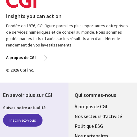
Insights you can act on
Fondée en 1976, CGI figure parmi les plus importantes entreprises
de services numériques et de conseil au monde. Nous sommes
guidés par les faits et axés sur les résultats afin d’accélérer le
rendement de vos investissements.
A propos de CGI
© 2026 CGI inc.
En savoir plus sur CGI
Qui sommes-nous
Useful
À propos de CGI
Suivez notre actualité
links
Nos secteurs d'activité
Inscrivez-vous
FRANCE
Politique ESG
Nos partenaires