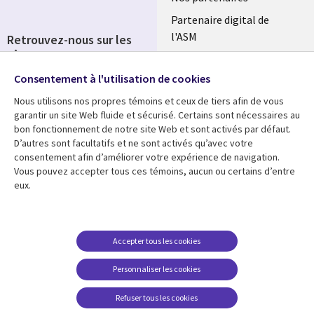
Partenaire digital de
l'ASM
Retrouvez-nous sur les
réseaux
Salle de presse
Consentement à l'utilisation de cookies
Social
Fusions
Media
Nous utilisons nos propres témoins et ceux de tiers afin de vous
FRANCE
garantir un site Web fluide et sécurisé. Certains sont nécessaires au
bon fonctionnement de notre site Web et sont activés par défaut.
Ressources
Support
D’autres sont facultatifs et ne sont activés qu’avec votre
consentement afin d’améliorer votre expérience de navigation.
Library
Legal
Articles
Accessibilité
Vous pouvez accepter tous ces témoins, aucun ou certains d’entre
eux.
Links
FRANCE
Blog
Protection des données
FRANCE
Études de cas
Restrictions et
conditions juridiques
Événements
Accepter tous les cookies
FAQ Carrières
Podcasts
Personnaliser les cookies
Centre de gestion des
Points de vue
témoins
Refuser tous les cookies
Vidéos