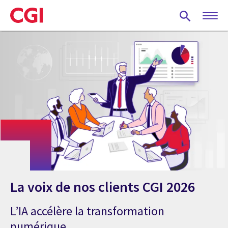
Skip
to
main
content
La voix de nos clients CGI 2026
L’IA accélère la transformation
numérique