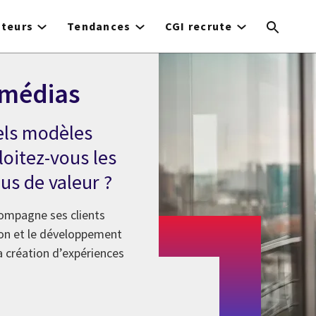
cteurs
Tendances
CGI recrute
 médias
els modèles
ploitez-vous les
us de valeur ?
compagne ses clients
tion et le développement
a création d’expériences