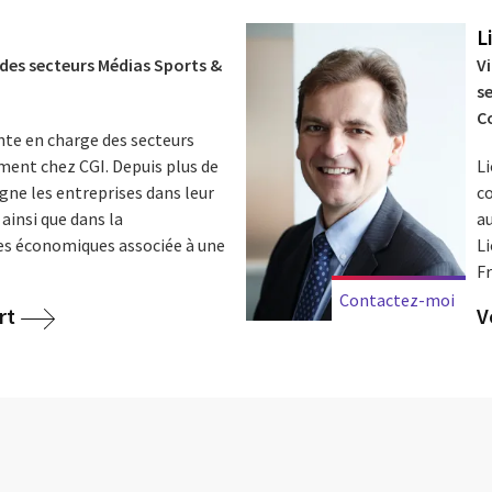
L
 des secteurs Médias Sports &
Vi
s
C
nte en charge des secteurs
ent chez CGI. Depuis plus de
Li
ne les entreprises dans leur
c
insi que dans la
au
s économiques associée à une
L
Fr
Contactez-moi
rt
V