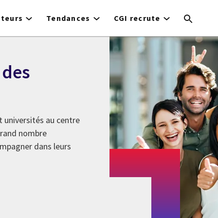
cteurs
Tendances
CGI recrute
 des
t universités au centre
 grand nombre
compagner dans leurs