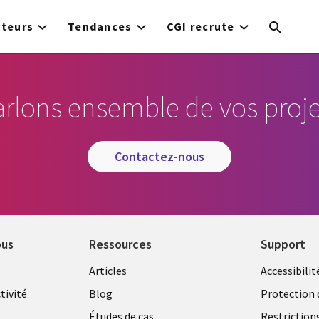
cteurs
Tendances
CGI recrute
arlons ensemble de vos proje
contactez-nous
ous
Ressources
Support
Library
Legal
Articles
Accessibilit
Links
FRANC
tivité
Blog
Protection 
Études de cas
Restriction