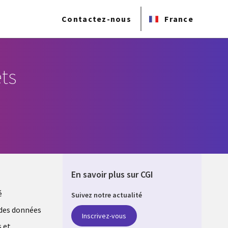
Contactez-nous
France
ts
En savoir plus sur CGI
é
Suivez notre actualité
E
des données
Inscrivez-vous
s et