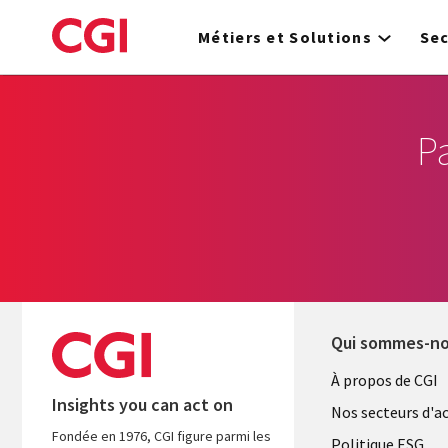
Skip
to
Métiers et Solutions
Se
main
content
P
Qui sommes-n
Useful
À propos de CGI
Insights you can act on
links
Nos secteurs d'ac
Fondée en 1976, CGI figure parmi les
Politique ESG