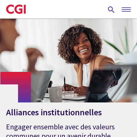
Skip
to
main
content
Alliances institutionnelles
Engager ensemble avec des valeurs
communes pour un avenir durable