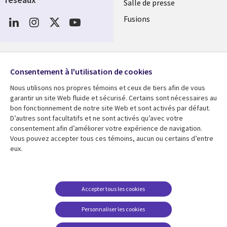
Salle de presse
Social
Fusions
Media
FRANCE
Ressources
Support
Consentement à l'utilisation de cookies
Library
Legal
Articles
Accessibilité
Nous utilisons nos propres témoins et ceux de tiers afin de vous
Links
FRANCE
Blog
Protection des données
garantir un site Web fluide et sécurisé. Certains sont nécessaires au
bon fonctionnement de notre site Web et sont activés par défaut.
FRANCE
Études de cas
Restrictions et
D’autres sont facultatifs et ne sont activés qu’avec votre
conditions juridiques
consentement afin d’améliorer votre expérience de navigation.
Événements
Vous pouvez accepter tous ces témoins, aucun ou certains d’entre
FAQ Carrières
Podcasts
eux.
Centre de gestion des
Points de vue
témoins
Vidéos
Accepter tous les cookies
En voir plus
Personnaliser les cookies