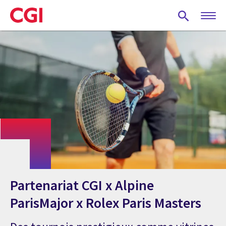
Skip
to
main
content
Partenariat CGI x Alpine
ParisMajor x Rolex Paris Masters