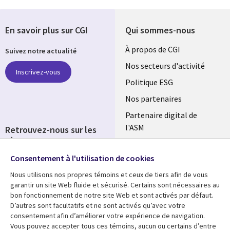
En savoir plus sur CGI
Qui sommes-nous
Useful
À propos de CGI
Suivez notre actualité
links
Nos secteurs d'activité
Inscrivez-vous
FRANCE
Politique ESG
Nos partenaires
Partenaire digital de
l'ASM
Retrouvez-nous sur les
réseaux
Salle de presse
Consentement à l'utilisation de cookies
Social
Fusions
Media
Nous utilisons nos propres témoins et ceux de tiers afin de vous
FRANCE
garantir un site Web fluide et sécurisé. Certains sont nécessaires au
bon fonctionnement de notre site Web et sont activés par défaut.
Ressources
Support
D’autres sont facultatifs et ne sont activés qu’avec votre
consentement afin d’améliorer votre expérience de navigation.
Library
Legal
Articles
Accessibilité
Vous pouvez accepter tous ces témoins, aucun ou certains d’entre