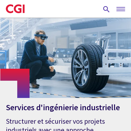
Skip
to
main
content
Services d'ingénierie industrielle
Structurer et sécuriser vos projets
industriels avec une approche