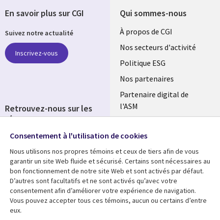
En savoir plus sur CGI
Qui sommes-nous
Useful
À propos de CGI
Suivez notre actualité
links
Nos secteurs d'activité
Inscrivez-vous
FRANCE
Politique ESG
Nos partenaires
Partenaire digital de
l'ASM
Retrouvez-nous sur les
réseaux
Salle de presse
Consentement à l'utilisation de cookies
Social
Fusions
Media
Nous utilisons nos propres témoins et ceux de tiers afin de vous
FRANCE
garantir un site Web fluide et sécurisé. Certains sont nécessaires au
bon fonctionnement de notre site Web et sont activés par défaut.
Ressources
Support
D’autres sont facultatifs et ne sont activés qu’avec votre
consentement afin d’améliorer votre expérience de navigation.
Library
Legal
Articles
Accessibilité
Vous pouvez accepter tous ces témoins, aucun ou certains d’entre
eux.
Links
FRANCE
Blog
Protection des données