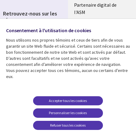
Partenaire digital de
l'ASM
Retrouvez-nous sur les
réseaux
Salle de presse
Consentement à l'utilisation de cookies
Social
Fusions
Media
Nous utilisons nos propres témoins et ceux de tiers afin de vous
FRANCE
garantir un site Web fluide et sécurisé. Certains sont nécessaires au
bon fonctionnement de notre site Web et sont activés par défaut.
Ressources
Support
D’autres sont facultatifs et ne sont activés qu’avec votre
consentement afin d’améliorer votre expérience de navigation.
Library
Legal
Articles
Accessibilité
Vous pouvez accepter tous ces témoins, aucun ou certains d’entre
eux.
Links
FRANCE
Blog
Protection des données
FRANCE
Études de cas
Restrictions et
conditions juridiques
Événements
Accepter tous les cookies
FAQ Carrières
Podcasts
Personnaliser les cookies
Centre de gestion des
Points de vue
témoins
Refuser tous les cookies
Vidéos