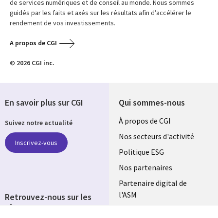
de services numériques et de conseil au monde. Nous sommes
guidés par les faits et axés sur les résultats afin d’accélérer le
rendement de vos investissements.
A propos de CGI
© 2026 CGI inc.
En savoir plus sur CGI
Qui sommes-nous
Useful
À propos de CGI
Suivez notre actualité
links
Nos secteurs d'activité
Inscrivez-vous
FRANCE
Politique ESG
Nos partenaires
Partenaire digital de
l'ASM
Retrouvez-nous sur les
réseaux
Salle de presse