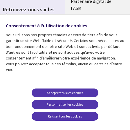
Partenaire digital de
l'ASM
Retrouvez-nous sur les
réseaux
Salle de presse
Consentement à l'utilisation de cookies
Social
Fusions
Media
Nous utilisons nos propres témoins et ceux de tiers afin de vous
FRANCE
garantir un site Web fluide et sécurisé. Certains sont nécessaires au
bon fonctionnement de notre site Web et sont activés par défaut.
Ressources
Support
D’autres sont facultatifs et ne sont activés qu’avec votre
consentement afin d’améliorer votre expérience de navigation.
Library
Legal
Articles
Accessibilité
Vous pouvez accepter tous ces témoins, aucun ou certains d’entre
eux.
Links
FRANCE
Blog
Protection des données
FRANCE
Études de cas
Restrictions et
conditions juridiques
Événements
Accepter tous les cookies
FAQ Carrières
Podcasts
Personnaliser les cookies
Centre de gestion des
Points de vue
témoins
Refuser tous les cookies
Vidéos
En voir plus