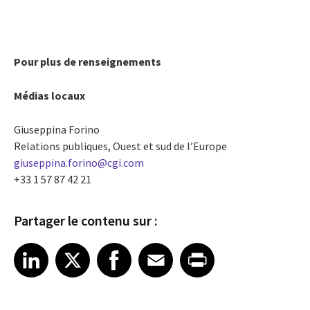
Pour plus de renseignements
Médias locaux
Giuseppina Forino
Relations publiques, Ouest et sud de l’Europe
giuseppina.forino@cgi.com
+33 1 57 87 42 21
Partager le contenu sur :
Share article on LinkedIn
Share article on X
Share article on Facebook
Share article on Email
Share article on Print
LinkedIn
X
Facebook
Email
Print