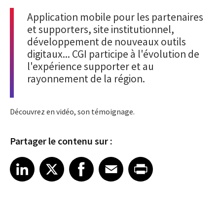
Application mobile pour les partenaires
et supporters, site institutionnel,
développement de nouveaux outils
digitaux... CGI participe à l'évolution de
l'expérience supporter et au
rayonnement de la région.
Découvrez en vidéo, son témoignage.
Partager le contenu sur :
Share article on LinkedIn
Share article on X
Share article on Facebook
Share article on Email
Share article on Print
LinkedIn
X
Facebook
Email
Print