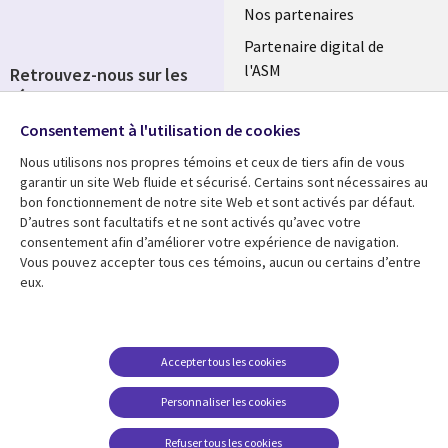
Nos partenaires
Partenaire digital de
l'ASM
Retrouvez-nous sur les
réseaux
Salle de presse
Consentement à l'utilisation de cookies
Social
Fusions
Media
Nous utilisons nos propres témoins et ceux de tiers afin de vous
FRANCE
garantir un site Web fluide et sécurisé. Certains sont nécessaires au
bon fonctionnement de notre site Web et sont activés par défaut.
Ressources
Support
D’autres sont facultatifs et ne sont activés qu’avec votre
consentement afin d’améliorer votre expérience de navigation.
Library
Legal
Articles
Accessibilité
Vous pouvez accepter tous ces témoins, aucun ou certains d’entre
eux.
Links
FRANCE
Blog
Protection des données
FRANCE
Études de cas
Restrictions et
conditions juridiques
Événements
Accepter tous les cookies
FAQ Carrières
Podcasts
Personnaliser les cookies
Centre de gestion des
Points de vue
témoins
Refuser tous les cookies