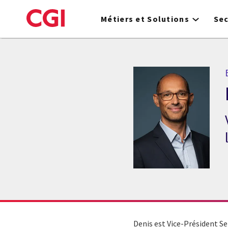
Skip
to
Métiers et Solutions
Se
main
content
Denis est Vice-Président Se