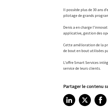
Il possède plus de 30 ans d
pilotage de grands progra
Denis a en charge l’innovat
applicative, gestion des op
Cette amélioration de la pr
de bout en bout utilisées p
L'offre Smart Services intè
service de leurs clients.
Partager le contenu su
Share article
Share art
Shar
LinkedIn
X