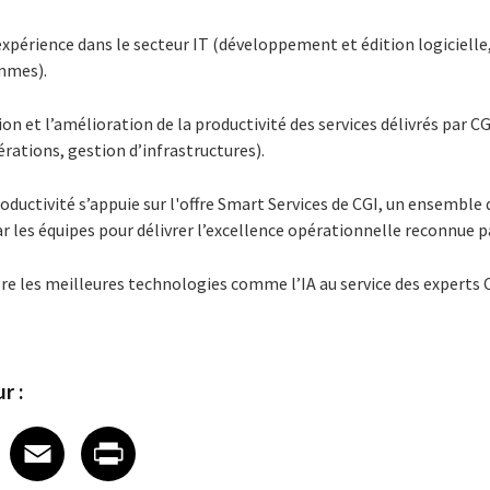
’expérience dans le secteur IT (développement et édition logiciell
mmes).
ion et l’amélioration de la productivité des services délivrés par 
érations, gestion d’infrastructures).
oductivité s’appuie sur l'offre Smart Services de CGI, un ensemble 
ar les équipes pour délivrer l’excellence opérationnelle reconnue pa
gre les meilleures technologies comme l’IA au service des experts
r :
 on LinkedIn
icle on X
e article on Facebook
Share article on Email
Share article on Print
Facebook
Email
Print