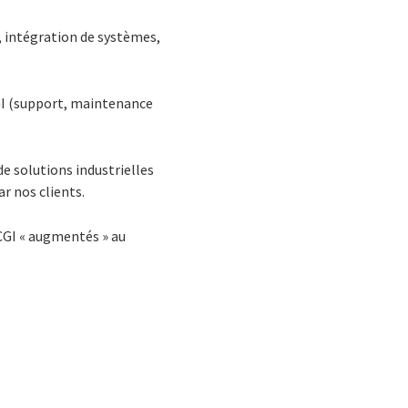
e, intégration de systèmes,
CGI (support, maintenance
de solutions industrielles
r nos clients.
 CGI « augmentés » au