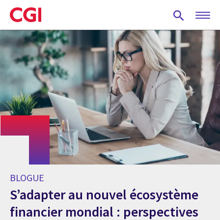
Skip
to
main
content
BLOGUE
S’adapter au nouvel écosystème
financier mondial : perspectives