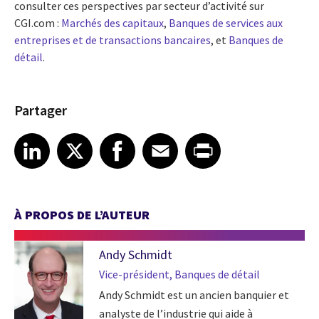
consulter ces perspectives par secteur d’activité sur
CGI.com :
Marchés des capitaux
,
Banques de services aux
entreprises et de transactions bancaires
, et
Banques de
détail
.
Partager
Share article on LinkedIn
Share article on X
Share article on Facebook
Share article on Email
Share article on Print
LinkedIn
X
Facebook
Email
Print
À PROPOS DE L’AUTEUR
Andy Schmidt
Vice-président, Banques de détail
Andy Schmidt est un ancien banquier et
analyste de l’industrie qui aide à