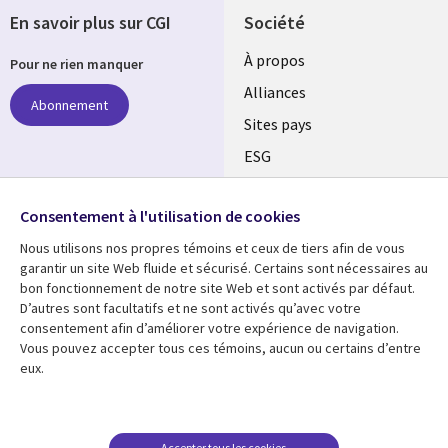
En savoir plus sur CGI
Société
À propos
Pour ne rien manquer
Alliances
Abonnement
Sites pays
ESG
Nos bureaux
Suivez-nous
Consentement à l'utilisation de cookies
Fusions
Nous utilisons nos propres témoins et ceux de tiers afin de vous
Social
Salle de presse
garantir un site Web fluide et sécurisé. Certains sont nécessaires au
Media
bon fonctionnement de notre site Web et sont activés par défaut.
Global
D’autres sont facultatifs et ne sont activés qu’avec votre
FR
consentement afin d’améliorer votre expérience de navigation.
Ressources
Support
Vous pouvez accepter tous ces témoins, aucun ou certains d’entre
eux.
Articles
Accessibilité
Blogues
Données Personnelles
Études de cas
Restrictions et
Accepter tous les cookies