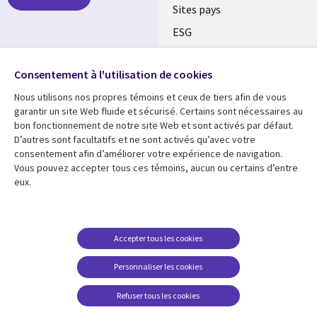
Sites pays
ESG
Nos bureaux
Suivez-nous
Consentement à l'utilisation de cookies
Fusions
Nous utilisons nos propres témoins et ceux de tiers afin de vous
Social
Salle de presse
garantir un site Web fluide et sécurisé. Certains sont nécessaires au
Media
bon fonctionnement de notre site Web et sont activés par défaut.
Global
D’autres sont facultatifs et ne sont activés qu’avec votre
FR
consentement afin d’améliorer votre expérience de navigation.
Ressources
Support
Vous pouvez accepter tous ces témoins, aucun ou certains d’entre
eux.
Articles
Accessibilité
Blogues
Données Personnelles
Études de cas
Restrictions et
Accepter tous les cookies
conditions juridiques
Événements
Personnaliser les cookies
Carrières FAQ
Baladodiffusions
Centre de gestion des
Refuser tous les cookies
Vidéos
témoins