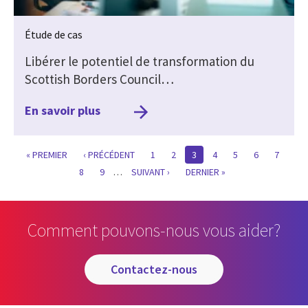
Étude de cas
Libérer le potentiel de transformation du
Scottish Borders Council…
En savoir plus
FIRST
« PREMIER
PREVIOUS
‹ PRÉCÉDENT
PAGE
1
PAGE
2
CURRENT
3
PAGE
4
PAGE
5
PAGE
6
PAGE
7
PAGE
PAGE
PAGE
PAGE
8
PAGE
9
…
SUIVANTE
SUIVANT ›
LAST
DERNIER »
PAGE
Comment pouvons-nous vous aider?
contactez-nous