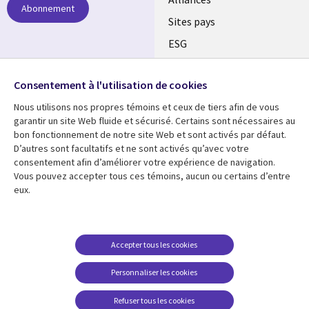
Abonnement
Sites pays
ESG
Nos bureaux
Suivez-nous
Consentement à l'utilisation de cookies
Fusions
Nous utilisons nos propres témoins et ceux de tiers afin de vous
Social
Salle de presse
garantir un site Web fluide et sécurisé. Certains sont nécessaires au
Media
bon fonctionnement de notre site Web et sont activés par défaut.
Global
D’autres sont facultatifs et ne sont activés qu’avec votre
FR
consentement afin d’améliorer votre expérience de navigation.
Ressources
Support
Vous pouvez accepter tous ces témoins, aucun ou certains d’entre
eux.
Articles
Accessibilité
Blogues
Données Personnelles
Études de cas
Restrictions et
Accepter tous les cookies
conditions juridiques
Événements
Personnaliser les cookies
Carrières FAQ
Baladodiffusions
Centre de gestion des
Refuser tous les cookies
Vidéos