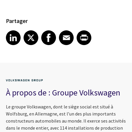
Partager
Share article on LinkedIn
Share article on X
Share article on Facebook
Share article on Email
Share article on Print
LinkedIn
X
Facebook
Email
Print
À propos de : Groupe Volkswagen
Le groupe Volkswagen, dont le siège social est situé à
Wolfsburg, en Allemagne, est l’un des plus importants
constructeurs automobiles au monde. Il exerce ses activités
dans le monde entier, avec 114 installations de production