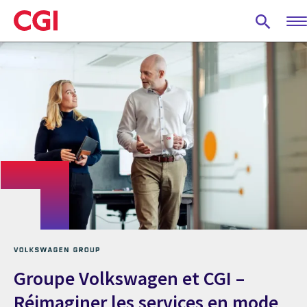
Skip
to
main
content
Groupe Volkswagen et CGI –
Réimaginer les services en mode