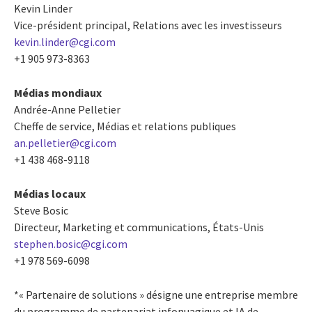
Kevin Linder
Vice-président principal, Relations avec les investisseurs
kevin.linder@cgi.com
+1 905 973-8363
Médias mondiaux
Andrée-Anne Pelletier
Cheffe de service, Médias et relations publiques
an.pelletier@cgi.com
+1 438 468-9118
Médias locaux
Steve Bosic
Directeur, Marketing et communications, États-Unis
stephen.bosic@cgi.com
+1 978 569-6098
*« Partenaire de solutions » désigne une entreprise membre
du programme de partenariat infonuagique et IA de