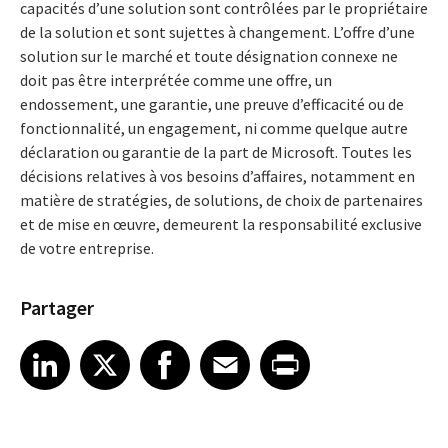
capacités d’une solution sont contrôlées par le propriétaire
de la solution et sont sujettes à changement. L’offre d’une
solution sur le marché et toute désignation connexe ne
doit pas être interprétée comme une offre, un
endossement, une garantie, une preuve d’efficacité ou de
fonctionnalité, un engagement, ni comme quelque autre
déclaration ou garantie de la part de Microsoft. Toutes les
décisions relatives à vos besoins d’affaires, notamment en
matière de stratégies, de solutions, de choix de partenaires
et de mise en œuvre, demeurent la responsabilité exclusive
de votre entreprise.
Partager
Share article on LinkedIn
Share article on X
Share article on Facebook
Share article on Email
Share article on Print
LinkedIn
X
Facebook
Email
Print