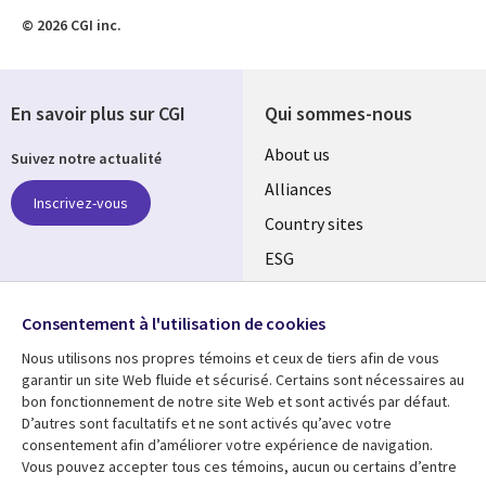
© 2026 CGI inc.
En savoir plus sur CGI
Qui sommes-nous
About us
Suivez notre actualité
Alliances
Inscrivez-vous
Country sites
ESG
Locations
Retrouvez-nous sur les
réseaux
Consentement à l'utilisation de cookies
Mergers
Nous utilisons nos propres témoins et ceux de tiers afin de vous
Newsroom
garantir un site Web fluide et sécurisé. Certains sont nécessaires au
bon fonctionnement de notre site Web et sont activés par défaut.
D’autres sont facultatifs et ne sont activés qu’avec votre
consentement afin d’améliorer votre expérience de navigation.
Ressources
Support
Vous pouvez accepter tous ces témoins, aucun ou certains d’entre