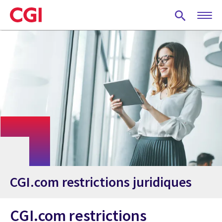
Skip
to
main
content
CGI.com restrictions juridiques
CGI.com restrictions