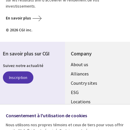
sur les résultats afin d’accélérer le rendement de vos
investissements.
En savoir plus
© 2026 CGI inc.
En savoir plus sur CGI
Company
About us
Suivez notre actualité
Alliances
Inscription
Country sites
ESG
Locations
Mergers
Consentement à l'utilisation de cookies
Newsroom
SUIVEZ-NOUS
Nous utilisons nos propres témoins et ceux de tiers pour vous offrir