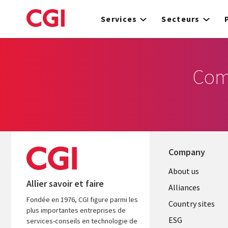
Skip
to
Services
Secteurs
main
content
Com
Company
About us
Allier savoir et faire
Alliances
Fondée en 1976, CGI figure parmi les
Country sites
plus importantes entreprises de
ESG
services-conseils en technologie de