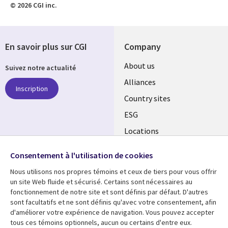
© 2026 CGI inc.
En savoir plus sur CGI
Company
About us
Suivez notre actualité
Alliances
Inscription
Country sites
ESG
Locations
Mergers
Consentement à l'utilisation de cookies
Newsroom
SUIVEZ-NOUS
Nous utilisons nos propres témoins et ceux de tiers pour vous offrir
un site Web fluide et sécurisé. Certains sont nécessaires au
fonctionnement de notre site et sont définis par défaut. D'autres
sont facultatifs et ne sont définis qu'avec votre consentement, afin
Ressources
Support
d'améliorer votre expérience de navigation. Vous pouvez accepter
tous ces témoins optionnels, aucun ou certains d'entre eux.
Articles
Accessibility