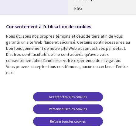
ESG
Nos bureaux
Suivez-nous
Consentement à l'utilisation de cookies
Fusions
Nous utilisons nos propres témoins et ceux de tiers afin de vous
Social
Salle de presse
garantir un site Web fluide et sécurisé. Certains sont nécessaires au
Media
bon fonctionnement de notre site Web et sont activés par défaut.
Global
D’autres sont facultatifs et ne sont activés qu’avec votre
FR
consentement afin d’améliorer votre expérience de navigation.
Ressources
Support
Vous pouvez accepter tous ces témoins, aucun ou certains d’entre
eux.
Articles
Accessibilité
Blogues
Données Personnelles
Études de cas
Restrictions et
Accepter tous les cookies
conditions juridiques
Événements
Personnaliser les cookies
Carrières FAQ
Baladodiffusions
Centre de gestion des
Refuser tous les cookies
Vidéos
témoins
En voir plus