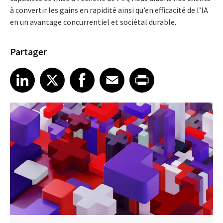
à convertir les gains en rapidité ainsi qu’en efficacité de l’IA
en un avantage concurrentiel et sociétal durable.
Partager
Share article on LinkedIn
Share article on X
Share article on Facebook
Share article on Email
Share article on Print
LinkedIn
X
Facebook
Email
Print