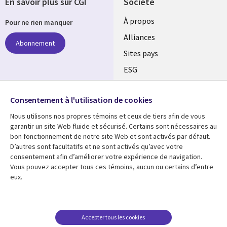
En savoir plus sur CGI
Société
À propos
Pour ne rien manquer
Alliances
Abonnement
Sites pays
ESG
Nos bureaux
Suivez-nous
Consentement à l'utilisation de cookies
Fusions
Nous utilisons nos propres témoins et ceux de tiers afin de vous
Social
Salle de presse
garantir un site Web fluide et sécurisé. Certains sont nécessaires au
Media
bon fonctionnement de notre site Web et sont activés par défaut.
Global
D’autres sont facultatifs et ne sont activés qu’avec votre
FR
consentement afin d’améliorer votre expérience de navigation.
Ressources
Support
Vous pouvez accepter tous ces témoins, aucun ou certains d’entre
eux.
Articles
Accessibilité
Blogues
Données Personnelles
Études de cas
Restrictions et
Accepter tous les cookies
conditions juridiques