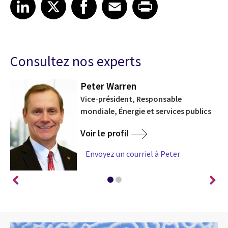
Share article on LinkedIn
Share article on X
Share article on Facebook
Share article on Email
Share article on Print
LinkedIn
X
Facebook
Email
Print
Consultez nos experts
Peter Warren
IA
Vice-président, Responsable
mondiale, Énergie et services publics
Voir le profil
Envoyez un courriel à Peter