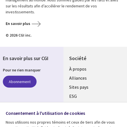
management au monde. Nous sommes guidés par les faits et axés
sur les résultats afin d’accélérer le rendement de vos
investissements.
En savoir plus
© 2026 CGI inc.
En savoir plus sur CGI
Société
À propos
Pour ne rien manquer
Alliances
Abonnement
Sites pays
ESG
Nos bureaux
Suivez-nous
Consentement à l'utilisation de cookies
Fusions
Nous utilisons nos propres témoins et ceux de tiers afin de vous
Social
Salle de presse