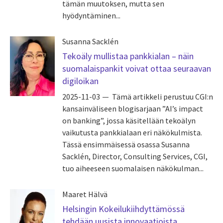
tämän muutoksen, mutta sen
hyödyntäminen...
Susanna Sacklén
Tekoäly mullistaa pankkialan – näin
suomalaispankit voivat ottaa seuraavan
digiloikan
2025-11-03
Tämä artikkeli perustuu CGI:n
kansainväliseen blogisarjaan ”AI’s impact
on banking”, jossa käsitellään tekoälyn
vaikutusta pankkialaan eri näkökulmista.
Tässä ensimmäisessä osassa Susanna
Sacklén, Director, Consulting Services, CGI,
tuo aiheeseen suomalaisen näkökulman...
Maaret Hälvä
Helsingin Kokeilukiihdyttämössä
tehdään uusista innovaatioista