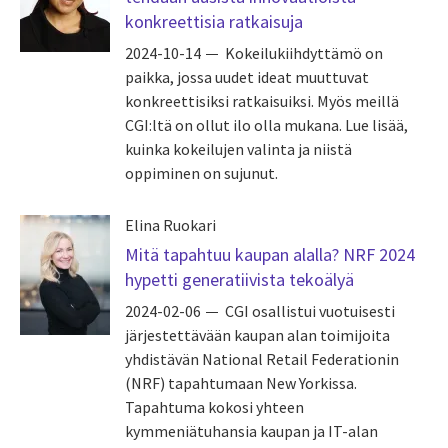
konkreettisia ratkaisuja
2024-10-14
Kokeilukiihdyttämö on
paikka, jossa uudet ideat muuttuvat
konkreettisiksi ratkaisuiksi. Myös meillä
CGI:ltä on ollut ilo olla mukana. Lue lisää,
kuinka kokeilujen valinta ja niistä
oppiminen on sujunut.
Elina Ruokari
Mitä tapahtuu kaupan alalla? NRF 2024
hypetti generatiivista tekoälyä
2024-02-06
CGI osallistui vuotuisesti
järjestettävään kaupan alan toimijoita
yhdistävän National Retail Federationin
(NRF) tapahtumaan New Yorkissa.
Tapahtuma kokosi yhteen
kymmeniätuhansia kaupan ja IT-alan