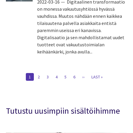
2022-03-16
Digitaalinen transformaatio
on monessa vakuutusyhtiössä hyvässä
vauhdissa. Muutos nähdään ennen kaikkea
tilaisuutena palvella asiakkaita entistä
paremmin useissa eri kanavissa.
Digitalisaatio ja sen mahdollistamat uudet
tuotteet ovat vakuutustoimialan
keihäänkärki, jonka avulla...
Pagination
CURRENT
1
PAGE
2
PAGE
3
PAGE
4
PAGE
5
PAGE
6
NEXT
››
LAST
LAST »
PAGE
PAGE
PAGE
Tutustu uusimpiin sisältöihimme