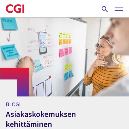
Skip
to
main
content
BLOGI
Asiakaskokemuksen
kehittäminen