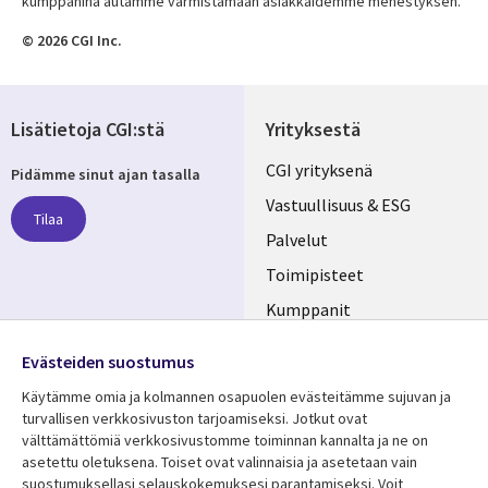
kumppanina autamme varmistamaan asiakkaidemme menestyksen.
© 2026 CGI Inc.
Lisätietoja CGI:stä
Yrityksestä
Useful
CGI yrityksenä
Pidämme sinut ajan tasalla
links
Vastuullisuus & ESG
Tilaa
FINLAND
Palvelut
Toimipisteet
Kumppanit
Seuraa meitä
Uutishuone
Evästeiden suostumus
Social
Ura CGI:llä
Käytämme omia ja kolmannen osapuolen evästeitämme sujuvan ja
Media
turvallisen verkkosivuston tarjoamiseksi. Jotkut ovat
FINLAND
välttämättömiä verkkosivustomme toiminnan kannalta ja ne on
asetettu oletuksena. Toiset ovat valinnaisia ​​ja asetetaan vain
Resurssikeskus
Lisätietoa
suostumuksellasi selauskokemuksesi parantamiseksi. Voit