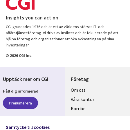
Insights you can act on
CGI grundades 1976 och är ett av världens största IT- och
affärstjänsteföretag. Vi drivs av insikter och är fokuserade på att
hjälpa företag och organisationer att öka avkastningen på sina
investeringar.
© 2026 CGI Inc.
Upptäck mer om CGI
Företag
Useful
Om oss
Håll dig informerad
links
Våra kontor
Prenumerera
SWEDEN
Karriär
Hållbarhet
Samtycke till cookies