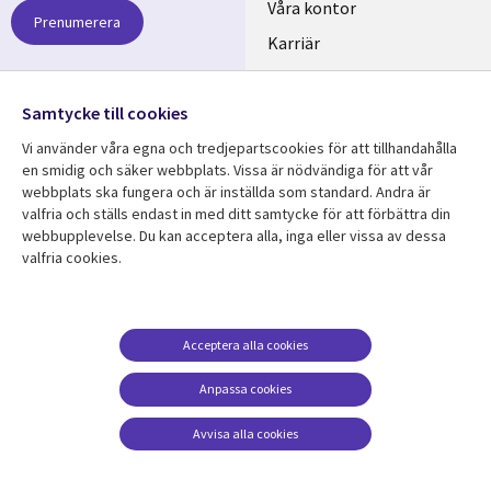
links
Våra kontor
Prenumerera
SWEDEN
Karriär
Hållbarhet
Samtycke till cookies
Följ oss
Vi använder våra egna och tredjepartscookies för att tillhandahålla
Social
en smidig och säker webbplats. Vissa är nödvändiga för att vår
Media
webbplats ska fungera och är inställda som standard. Andra är
SWEDEN
valfria och ställs endast in med ditt samtycke för att förbättra din
webbupplevelse. Du kan acceptera alla, inga eller vissa av dessa
valfria cookies.
Resurscenter
Support
Library
Legal
Kundcase
Integritet och
dataskydd
Links
SWEDEN
Nyheter
Acceptera alla cookies
Accessibility
SWEDEN
Artiklar
Anpassa cookies
Terms of Use
Blogg
Hantering av cookies
Avvisa alla cookies
Event
Viewpoints