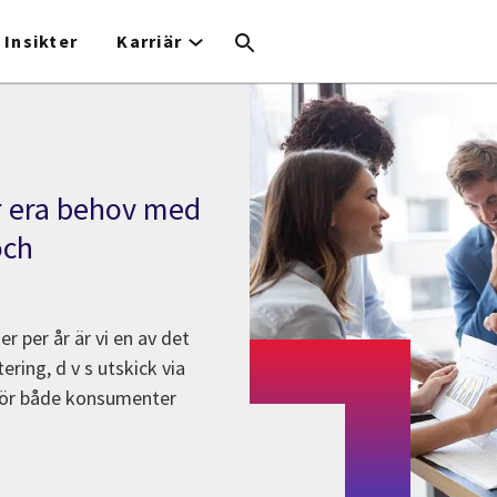
Insikter
Karriär
er era behov med
och
 per år är vi en av det
ering, d v s utskick via
 för både konsumenter