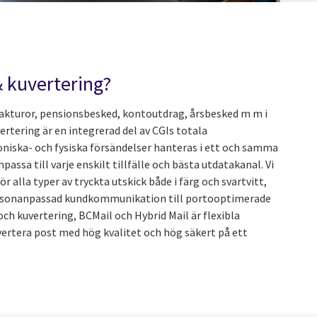
& kuvertering?
 fakturor, pensionsbesked, kontoutdrag, årsbesked m m i
vertering är en integrerad del av CGIs totala
oniska- och fysiska försändelser hanteras i ett och samma
ssa till varje enskilt tillfälle och bästa utdatakanal. Vi
r alla typer av tryckta utskick både i färg och svartvitt,
personanpassad kundkommunikation till portooptimerade
och kuvertering, BCMail och Hybrid Mail är flexibla
vertera post med hög kvalitet och hög säkert på ett