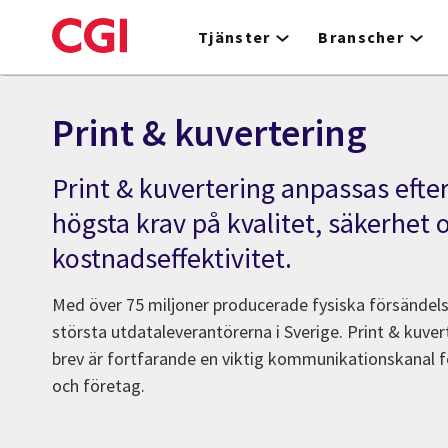
Skip
to
Tjänster
Branscher
main
content
Print & kuvertering
Print & kuvertering anpassas eft
högsta krav på kvalitet, säkerhet 
kostnadseffektivitet.
Med över 75 miljoner producerade fysiska försändelser
största utdataleverantörerna i Sverige. Print & kuvert
brev är fortfarande en viktig kommunikationskanal
och företag.