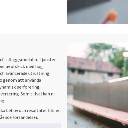
och tilläggsmoduler. Tjänsten
yper av utskick med hög
och avancerade utrustning
t ex genom att använda
dynamisk perforering,
rtering. Som tillval kan ni
ng.
ika behov och resultatet blir en
gående försändelser.