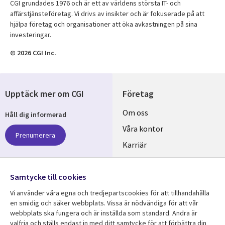
CGI grundades 1976 och är ett av världens största IT- och
affärstjänsteföretag. Vi drivs av insikter och är fokuserade på att
hjälpa företag och organisationer att öka avkastningen på sina
investeringar.
© 2026 CGI Inc.
Upptäck mer om CGI
Företag
Useful
Om oss
Håll dig informerad
links
Våra kontor
Prenumerera
SWEDEN
Karriär
Hållbarhet
Samtycke till cookies
Följ oss
Vi använder våra egna och tredjepartscookies för att tillhandahålla
Social
en smidig och säker webbplats. Vissa är nödvändiga för att vår
Media
webbplats ska fungera och är inställda som standard. Andra är
SWEDEN
valfria och ställs endast in med ditt samtycke för att förbättra din