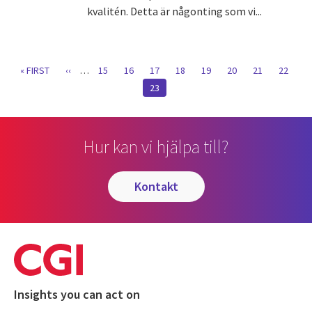
kvalitén. Detta är någonting som vi...
Pagination
FIRST
« FIRST
FÖRGÅENDE
‹‹
…
SIDA
15
SIDA
16
SIDA
17
SIDA
18
SIDA
19
SIDA
20
SIDA
21
SIDA
22
PAGE
SIDA
CURRENT
23
PAGE
Hur kan vi hjälpa till?
kontakt
Insights you can act on