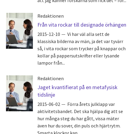
att jag känner forskarna som fick det – för...
Redaktionen
Från vita rockar till designade örhängen
2015-12-10
Vi har väl alla sett de
klassiska bilderna av män, ja det var tyvärr
så, i vita rockar som trycker på knappar och
kollar på pappersutskrifter eller lysande
lampor från...
Redaktionen
Jaget kvantifierat på en metafysisk
tidslinje
2015-06-02
Förra årets julklapp var
aktivitetsbandet. Det ska hjälpa dig att se
hur många steg du har gått, vissa mäter
även hur du sover, din puls och hjärtrytm.
Smarta klockor kan...