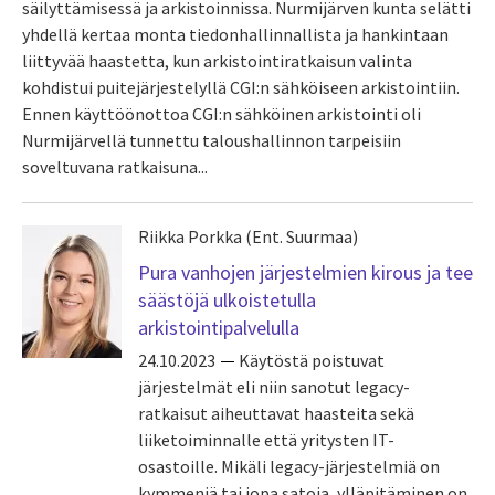
säilyttämisessä ja arkistoinnissa. Nurmijärven kunta selätti
yhdellä kertaa monta tiedonhallinnallista ja hankintaan
liittyvää haastetta, kun arkistointiratkaisun valinta
kohdistui puitejärjestelyllä CGI:n sähköiseen arkistointiin.
Ennen käyttöönottoa CGI:n sähköinen arkistointi oli
Nurmijärvellä tunnettu taloushallinnon tarpeisiin
soveltuvana ratkaisuna...
Riikka Porkka (Ent. Suurmaa)
Pura vanhojen järjestelmien kirous ja tee
säästöjä ulkoistetulla
arkistointipalvelulla
24.10.2023
Käytöstä poistuvat
järjestelmät eli niin sanotut legacy-
ratkaisut aiheuttavat haasteita sekä
liiketoiminnalle että yritysten IT-
osastoille. Mikäli legacy-järjestelmiä on
kymmeniä tai jopa satoja, ylläpitäminen on