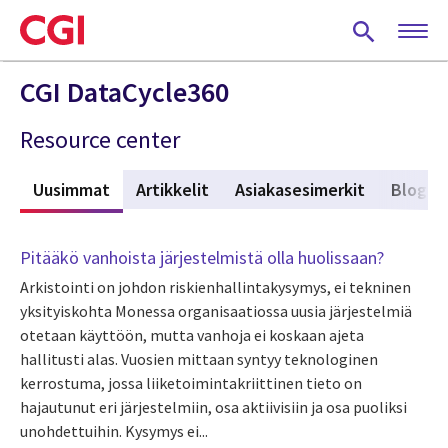
Skip
to
main
content
CGI DataCycle360
Resource center
Uusimmat
(active tab)
Artikkelit
Asiakasesimerkit
Blogit
Pitääkö vanhoista järjestelmistä olla huolissaan?
Arkistointi on johdon riskienhallintakysymys, ei tekninen
yksityiskohta Monessa organisaatiossa uusia järjestelmiä
otetaan käyttöön, mutta vanhoja ei koskaan ajeta
hallitusti alas. Vuosien mittaan syntyy teknologinen
kerrostuma, jossa liiketoimintakriittinen tieto on
hajautunut eri järjestelmiin, osa aktiivisiin ja osa puoliksi
unohdettuihin. Kysymys ei...