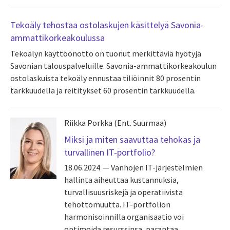
Tekoäly tehostaa ostolaskujen käsittelyä Savonia-
ammattikorkeakoulussa
Tekoälyn käyttöönotto on tuonut merkittäviä hyötyjä
Savonian talouspalveluille. Savonia-ammattikorkeakoulun
ostolaskuista tekoäly ennustaa tiliöinnit 80 prosentin
tarkkuudella ja reititykset 60 prosentin tarkkuudella.
Riikka Porkka (Ent. Suurmaa)
Miksi ja miten saavuttaa tehokas ja
turvallinen IT-portfolio?
18.06.2024
Vanhojen IT-järjestelmien
hallinta aiheuttaa kustannuksia,
turvallisuusriskejä ja operatiivista
tehottomuutta. IT-portfolion
harmonisoinnilla organisaatio voi
optimoida resurssinsa, parantaa