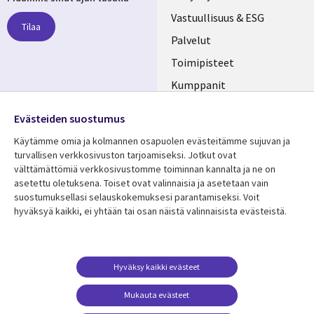
links
Vastuullisuus & ESG
Tilaa
FINLAND
Palvelut
Toimipisteet
Kumppanit
Seuraa meitä
Uutishuone
Evästeiden suostumus
Social
Ura CGI:llä
Käytämme omia ja kolmannen osapuolen evästeitämme sujuvan ja
Media
turvallisen verkkosivuston tarjoamiseksi. Jotkut ovat
FINLAND
välttämättömiä verkkosivustomme toiminnan kannalta ja ne on
asetettu oletuksena. Toiset ovat valinnaisia ​​ja asetetaan vain
Resurssikeskus
Lisätietoa
suostumuksellasi selauskokemuksesi parantamiseksi. Voit
hyväksyä kaikki, ei yhtään tai osan näistä valinnaisista evästeistä.
Library
Legal
Asiakastarinat
Tietosuoja
Links
FINLAND
Artikkelit
Tietosuojaseloste
FINLAND
Blogit
Käyttöehdot
Hyväksy kaikki evästeet
Tapahtumat
Yhteystiedot
Mukauta evästeet
Podcastit
Evästeasetuksesi