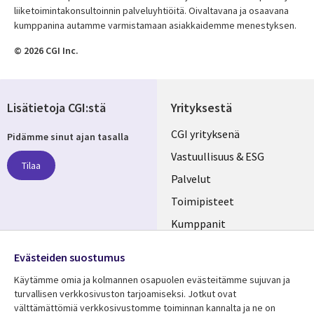
liiketoimintakonsultoinnin palveluyhtiöitä. Oivaltavana ja osaavana
kumppanina autamme varmistamaan asiakkaidemme menestyksen.
© 2026 CGI Inc.
Lisätietoja CGI:stä
Yrityksestä
Useful
CGI yrityksenä
Pidämme sinut ajan tasalla
links
Vastuullisuus & ESG
Tilaa
FINLAND
Palvelut
Toimipisteet
Kumppanit
Seuraa meitä
Uutishuone
Evästeiden suostumus
Social
Ura CGI:llä
Käytämme omia ja kolmannen osapuolen evästeitämme sujuvan ja
Media
turvallisen verkkosivuston tarjoamiseksi. Jotkut ovat
FINLAND
välttämättömiä verkkosivustomme toiminnan kannalta ja ne on