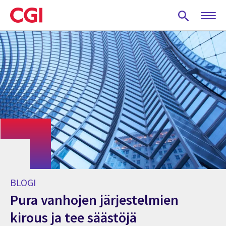
Skip
to
main
content
BLOGI
Pura vanhojen järjestelmien
kirous ja tee säästöjä