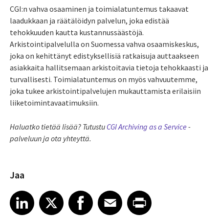
CGI:n vahva osaaminen ja toimialatuntemus takaavat
laadukkaan ja räätälöidyn palvelun, joka edistää
tehokkuuden kautta kustannussäästöjä.
Arkistointipalvelulla on Suomessa vahva osaamiskeskus,
joka on kehittänyt edistyksellisiä ratkaisuja auttaakseen
asiakkaita hallitsemaan arkistoitavia tietoja tehokkaasti ja
turvallisesti. Toimialatuntemus on myös vahvuutemme,
joka tukee arkistointipalvelujen mukauttamista erilaisiin
liiketoimintavaatimuksiin.
Haluatko tietää lisää? Tutustu
CGI Archiving as a Service
-
palveluun ja ota yhteyttä.
Jaa
Share article on LinkedIn
Share article on X
Share article on Facebook
Share article on Email
Share article on Print
LinkedIn
X
Facebook
Email
Print