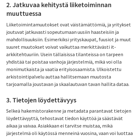
2. Jatkuvaa kehitystä liiketoiminnan
muuttuessa
Liiketoimintamuutokset ovat väistämättömiä, ja yritykset
joutuvat jatkuvasti sopeutumaan uusiin haasteisiin ja
mahdollisuuksiin. Esimerkiksi yrityskaupat, fuusiot ja muut
suuret muutokset voivat vaikuttaa merkittävästi it-
arkkitehtuuriin. Usein tällaisissa tilanteissa on tarpeen
yhdistää tai poistaa vanhoja järjestelmiä, mikä voi olla
monimutkaista ja vaatia erityisosaamista. Ulkoistettu
arkistointipalvelu auttaa hallitsemaan muutosta
tarjoamalla joustavan ja skaalautuvan tavan hallita dataa.
3. Tietojen löydettävyys
Selkeä hakemistorakenne ja metadata parantavat tietojen
löydettävyyttä, tehostavat tiedon käyttöä ja säästävät
aikaa ja vaivaa. Asiakkaan ei tarvitse muistaa, mikä
järjestelmä oli käytössä menneinä vuosina, vaan voi luottaa