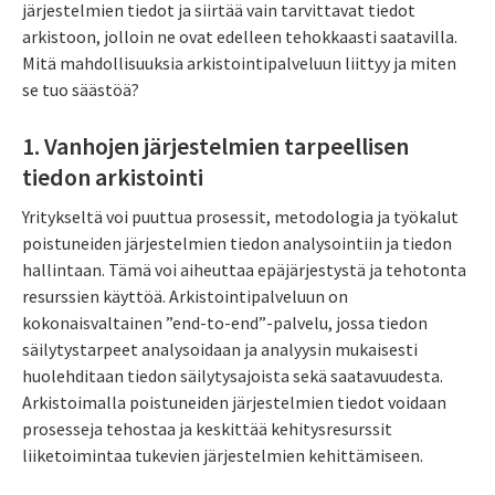
järjestelmien tiedot ja siirtää vain tarvittavat tiedot
arkistoon, jolloin ne ovat edelleen tehokkaasti saatavilla.
Mitä mahdollisuuksia arkistointipalveluun liittyy ja miten
se tuo säästöä?
1. Vanhojen järjestelmien tarpeellisen
tiedon arkistointi
Yritykseltä voi puuttua prosessit, metodologia ja työkalut
poistuneiden järjestelmien tiedon analysointiin ja tiedon
hallintaan. Tämä voi aiheuttaa epäjärjestystä ja tehotonta
resurssien käyttöä. Arkistointipalveluun on
kokonaisvaltainen ”end-to-end”-palvelu, jossa tiedon
säilytystarpeet analysoidaan ja analyysin mukaisesti
huolehditaan tiedon säilytysajoista sekä saatavuudesta.
Arkistoimalla poistuneiden järjestelmien tiedot voidaan
prosesseja tehostaa ja keskittää kehitysresurssit
liiketoimintaa tukevien järjestelmien kehittämiseen.