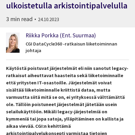
ulkoistetulla arkistointipalvelulla
3 min read
24.10.2023
Riikka Porkka (Ent. Suurmaa)
CGI DataCycle360 -ratkaisun liiketoiminnan
johtaja
Käytöstä poistuvat järjestelmät eli niin sanotut legacy-
ratkaisut aiheuttavat haasteita sekä liiketoiminnalle
että yritysten IT-osastoille. Järjestelmät voivat
sisältää liiketoiminnalle kriittistä dataa, mutta
varmuutta siitä mitä se on, ei yrityksessä välttämättä
ole. Tällöin poistuneet järjestelmät jätetään usein
selailukäyttöön. Mikäli legacy-järjestelmiä on
kymmeniä tai jopa satoja, ylläpitäminen on kallista ja
aikaa vievää. CGI:n kehittämä
arkistointipalvelukonsepti varmistaa tietojen