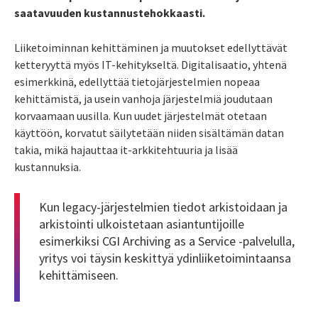
saatavuuden kustannustehokkaasti.
Liiketoiminnan kehittäminen ja muutokset edellyttävät
ketteryyttä myös IT-kehitykseltä. Digitalisaatio, yhtenä
esimerkkinä, edellyttää tietojärjestelmien nopeaa
kehittämistä, ja usein vanhoja järjestelmiä joudutaan
korvaamaan uusilla. Kun uudet järjestelmät otetaan
käyttöön, korvatut säilytetään niiden sisältämän datan
takia, mikä hajauttaa it-arkkitehtuuria ja lisää
kustannuksia.
Kun legacy-järjestelmien tiedot arkistoidaan ja
arkistointi ulkoistetaan asiantuntijoille
esimerkiksi
CGI Archiving as a Service
-palvelulla,
yritys voi täysin keskittyä ydinliiketoimintaansa
kehittämiseen.