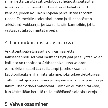
siihen, että tarvittavat tiedot ovat helposti saatavilla.
Asiakas voi itse määrittää tarvittavat hakutekijät tai
kansiot, joiden avulla on nopeaa paikallistaa tarvitut
tiedot. Esimerkiksi taloushallinnon ja tilinpäätösten
arkistointi voidaan järjestää selkeisiin kansioihin, jotka
vastaavat liiketoimintatarpeita.
4. Lainmukaisuus ja tietoturva
Arkistointipalvelun avulla on varmaa, että
lainsäädännölliset vaatimukset täyttyvät ja säilytysaikojen
hallinta on tehokasta. Arkistopalveluissa voidaan
esimerkiksi määrittää selkeämpi ja tehokkaampi
käyttöoikeuksien hallintarakenne, joka tukee tietoturvaa.
Tällöin tietojen jakaminen ja suojaaminen on helpompaa ja
inhimilliset virheet vähenevät. Tämä on erityisen tärkeää,
kun käsitellään herkkiä tai lainsäädännön alaisia tietoja.
5. Vahva osaaminen