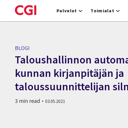
Skip
to
Palvelut
Toimialat
main
content
BLOGI
Taloushallinnon automa
kunnan kirjanpitäjän ja
taloussuunnittelijan sil
3 min read
03.05.2021