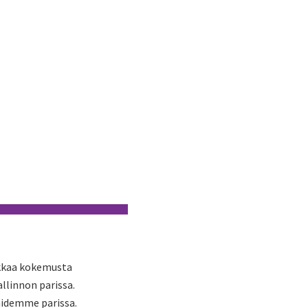
nkkaa kokemusta
llinnon parissa.
kaidemme parissa.