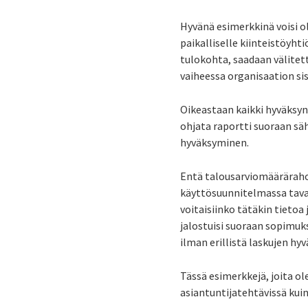
Hyvänä esimerkkinä voisi o
paikalliselle kiinteistöyhti
tulokohta, saadaan välite
vaiheessa organisaation sis
Oikeastaan kaikki hyväksyn
ohjata raportti suoraan sä
hyväksyminen.
Entä talousarviomääräraho
käyttösuunnitelmassa tavall
voitaisiinko tätäkin tieto
jalostuisi suoraan sopimuks
ilman erillistä laskujen hy
Tässä esimerkkejä, joita o
asiantuntijatehtävissä kuin