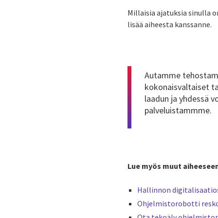
Millaisia ajatuksia sinull
lisää aiheesta kanssanne.
Autamme tehostamaan
kokonaisvaltaiset t
laadun ja yhdessä v
palveluistammme
.
Lue myös muut aiheeseen 
Hallinnon digitalisaati
Ohjelmistorobotti resk
Ota tekoäly ohjelmistor