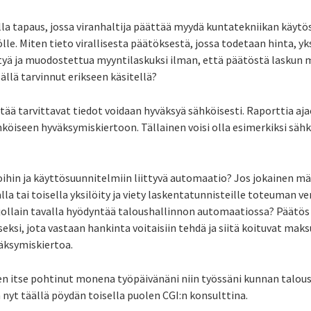
lla tapaus, jossa viranhaltija päättää myydä kuntatekniikan käytö
ölle. Miten tieto virallisesta päätöksestä, jossa todetaan hinta, yk
ttyä ja muodostettua myyntilaskuksi ilman, että päätöstä laskun
ällä tarvinnut erikseen käsitellä?
tää tarvittavat tiedot voidaan hyväksyä sähköisesti. Raporttia aja
hköiseen hyväksymiskiertoon. Tällainen voisi olla esimerkiksi sähk
ihin ja käyttösuunnitelmiin liittyvä automaatio? Jos jokainen m
a tai toisella yksilöity ja viety laskentatunnisteille toteuman ve
a jollain tavalla hyödyntää taloushallinnon automaatiossa? Päät
eksi, jota vastaan hankinta voitaisiin tehdä ja siitä koituvat mak
väksymiskiertoa.
len itse pohtinut monena työpäivänäni niin työssäni kunnan talou
 nyt täällä pöydän toisella puolen CGI:n konsulttina.