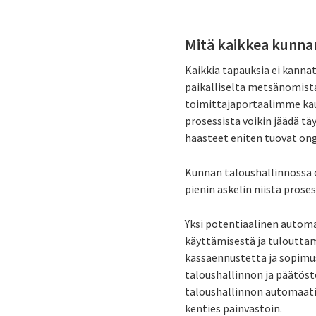
Mitä kaikkea kunnan
Kaikkia tapauksia ei kanna
paikalliselta metsänomistaj
toimittajaportaalimme kaut
prosessista voikin jäädä tä
haasteet eniten tuovat onge
Kunnan taloushallinnossa o
pienin askelin niistä prose
Yksi potentiaalinen automa
käyttämisestä ja tulouttam
kassaennustetta ja sopimus
taloushallinnon ja päätöst
taloushallinnon automaatio
kenties päinvastoin.