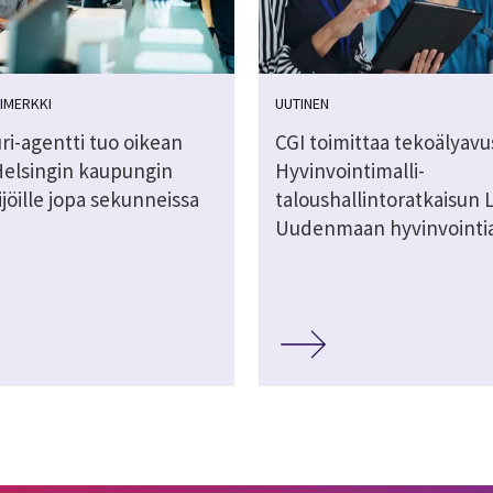
IMERKKI
UUTINEN
ri-agentti tuo oikean
CGI toimittaa tekoälyavu
Helsingin kaupungin
Hyvinvointimalli-
jöille jopa sekunneissa
taloushallintoratkaisun L
Uudenmaan hyvinvointia