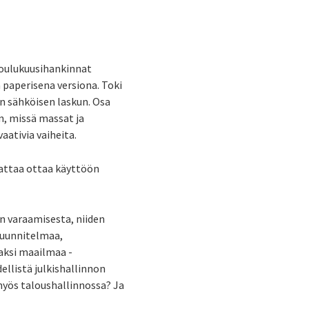
 joulukuusihankinnat
 paperisena versiona. Toki
n sähköisen laskun. Osa
n, missä massat ja
aativia vaiheita.
nattaa ottaa käyttöön
n varaamisesta, niiden
suunnitelmaa,
aksi maailmaa -
llistä julkishallinnon
myös taloushallinnossa? Ja