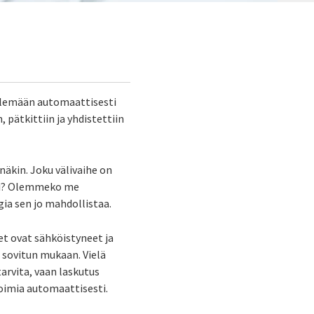
telemään automaattisesti
, pätkittiin ja yhdistettiin
änäkin. Joku välivaihe on
ksi? Olemmeko me
ia sen jo mahdollistaa.
eet ovat sähköistyneet ja
u sovitun mukaan. Vielä
arvita, vaan laskutus
oimia automaattisesti.