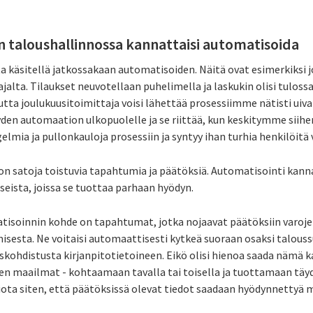
 taloushallinnossa kannattaisi automatisoida
ta käsitellä jatkossakaan automatisoiden. Näitä ovat esimerkiksi
alta. Tilaukset neuvotellaan puhelimella ja laskukin olisi tulossa
ta joulukuusitoimittaja voisi lähettää prosessiimme nätisti uiva
yden automaation ulkopuolelle ja se riittää, kun keskitymme siihe
lmia ja pullonkauloja prosessiin ja syntyy ihan turhia henkilöitä v
n satoja toistuvia tapahtumia ja päätöksiä. Automatisointi kan
sseista, joissa se tuottaa parhaan hyödyn.
tisoinnin kohde on tapahtumat, jotka nojaavat päätöksiin varoje
isesta. Ne voitaisi automaattisesti kytkeä suoraan osaksi talous
kohdistusta kirjanpitotietoineen. Eikö olisi hienoa saada nämä k
en maailmat - kohtaamaan tavalla tai toisella ja tuottamaan täyde
ta siten, että päätöksissä olevat tiedot saadaan hyödynnettyä 