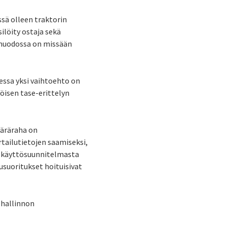
ssä olleen traktorin
silöity ostaja sekä
 muodossa on missään
essa yksi vaihtoehto on
öisen tase-erittelyn
ääräraha on
rtailutietojen saamiseksi,
ös käyttösuunnitelmasta
susuoritukset hoituisivat
shallinnon