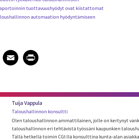
aportoinnin tuottavuushyödyt ovat kiistattomat
aloushallinnon automaation hyödyntämiseen
 on LinkedIn
icle on X
e article on Facebook
Share article on Email
Share article on Print
Facebook
Email
Print
Tuija Vappula
Taloushallinnon konsultti
Olen taloushallinnon ammattilainen, jolle on kertynyt va
taloushallinnon eri tehtävistä työssäni kaupunkien talousha
Tällä hetkellä toimin CGI:llä konsulttina kunta-alan asiak