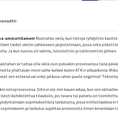
konsultti
ssa-ammattilainen!
Muistatko vielä, kun tietoja ryhdyttiin käsit
olleet tiedot vietiin sähköiseen järjestelmään, jossa niitä pilkottiin
illa. Ja kun tuotos oli valmis, tulostettiin ja tallennettiin jälleen.
ällaistahan se taitaa olla vielä osin joissakin prosesseissa tänä päiv
 mutta yllättävän moni vaihe kulkee kuten ATK:n alkuaikoina. Mi
set sen esteenä vai onko jatkuva rahan puute ongelma? Teknolog
n ostoprosessissa. Siitä ei ole niin kauan aikaa, kun sen välivaih
sesti kohdistettua tilauksiin, jos tavara tai palvelu on toimitett
ödyntämään sopimuksellista laskutusta, jossa erillistilauksia ei t
 sopimukseen ja laskutus sujahtaa prosessista ilman kenenkään t