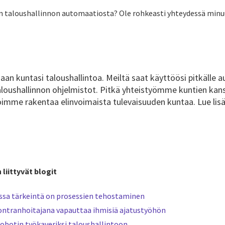
a on taloushallinnon automaatiosta? Ole rohkeasti yhteydessä minu
 kuntasi taloushallintoa. Meiltä saat käyttöösi pitkälle a
aloushallinnon ohjelmistot. Pitkä yhteistyömme kuntien kan
oimme rakentaa elinvoimaista tulevaisuuden kuntaa.
Lue lis
liittyvät blogit
ossa tärkeintä on prosessien tehostaminen
ontranhoitajana vapauttaa ihmisiä ajatustyöhön
obotin työkaveriksi taloushallintoon