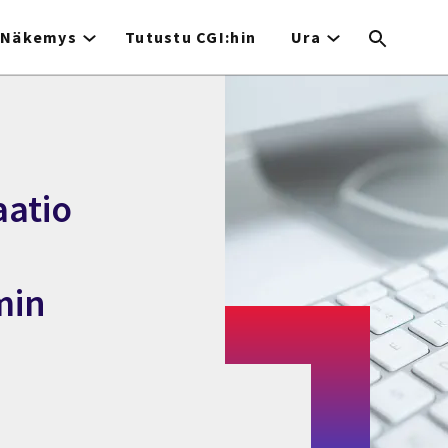
Näkemys
Tutustu CGI:hin
Ura
atio
min