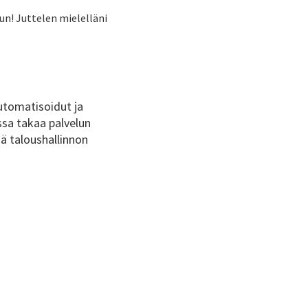
un! Juttelen mielelläni
utomatisoidut ja
ssa takaa palvelun
ää taloushallinnon