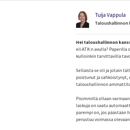
Tuija Vappula
Taloushallinnon 
Hei taloushallinnon kan
eli ATK:n avulla? Paperilla 
kulloinkin tarvittavilla tavo
Sellaista se oli ja jotain t
poistunut ja sähköistynyt,
taloushallinnon ammattilai
Pisimmillä ollaan varmaanki
laskuja on saatu automaatti
parempi on, jos päästään hy
perustuu voimassa olevaan